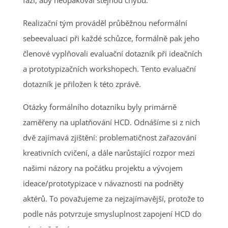
fázi, aby neopakoval stejnou chybu.
Realizační tým prováděl průběžnou neformální
sebeevaluaci při každé schůzce, formálně pak jeho
členové vyplňovali evaluační dotazník při ideačních
a prototypizačních workshopech. Tento evaluační
dotazník je přiložen k této zprávě.
Otázky formálního dotazníku byly primárně
zaměřeny na uplatňování HCD. Odnášíme si z nich
dvě zajímavá zjištění: problematičnost zařazování
kreativních cvičení, a dále narůstající rozpor mezi
našimi názory na počátku projektu a vývojem
ideace/prototypizace v návaznosti na podněty
aktérů. To považujeme za nejzajímavější, protože to
podle nás potvrzuje smysluplnost zapojení HCD do