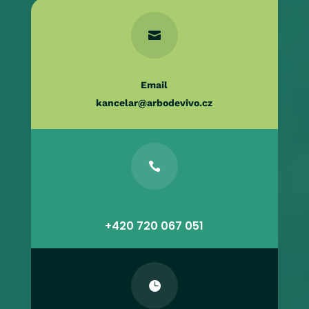

Email
kancelar@arbodevivo.cz

+420 720 067 051
